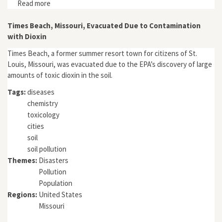
Read more
about An Endless Sediment Story: The First Five
Decades of the Canal de Marseille
Times Beach, Missouri, Evacuated Due to Contamination
with Dioxin
Times Beach, a former summer resort town for citizens of St.
Louis, Missouri, was evacuated due to the EPA’s discovery of large
amounts of toxic dioxin in the soil.
Tags:
diseases
chemistry
toxicology
cities
soil
soil pollution
Themes:
Disasters
Pollution
Population
Regions:
United States
Missouri