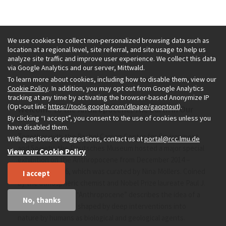
We use cookies to collect non-personalized browsing data such as
location at a regional level, site referral, and site usage to help us
analyze site traffic and improve user experience. We collect this data
via Google Analytics and our server, Mittwald.
To learn more about cookies, including how to disable them, view our
Cookie Policy
. In addition, you may opt out from Google Analytics
tracking at any time by activating the browser-based Anonymize IP
(Opt-out link:
https://tools.google.com/dlpage/gaoptout
).
Welcome to the Anthropocene: The Earth in Our
Hands
By clicking “I accept”, you consent to the use of cookies unless you
have disabled them.
Together with the Rachel Carson Center for Environment
With questions or suggestions, contact us at
portal@rcc.lmu.de
and Society, the Deutsches Museum hosted a major special
View our Cookie Policy
exhibition on the Anthropocene from December 2014 –
September 2016, which was curated by Nina Möllers. Coined
I accept
by the atmospheric chemist and Nobel Prize laureate Paul J.
Crutzen, the term “Anthropocene” describes the idea of a
No, thanks
new geological era shaped by deep interventions into
nature by humans as biological and geological agents.