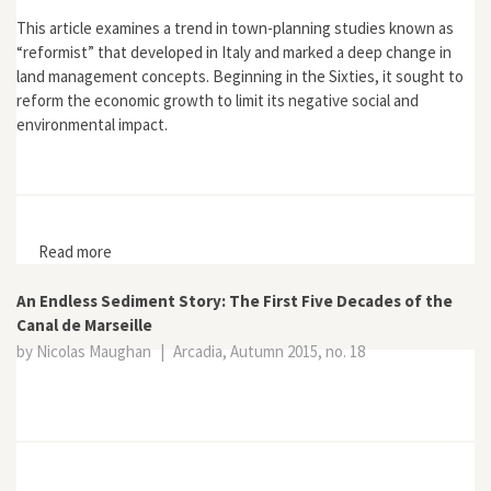
This article examines a trend in town-planning studies known as
“reformist” that developed in Italy and marked a deep change in
land management concepts. Beginning in the Sixties, it sought to
reform the economic growth to limit its negative social and
environmental impact.
Read more
about “Urbanists and the Environment Between
Technique and Politics: The Case of Italy from the
Sixties to the Present”
An Endless Sediment Story: The First Five Decades of the
Canal de Marseille
by Nicolas Maughan
|
Arcadia, Autumn 2015, no. 18