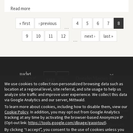
Read more
about Iron Crows
« first
‹ previous
4
5
6
7
8
…
9
10
11
12
next ›
last »
…
We use cookies to collect non-personalized browsing data such as
location at a regional level, site referral, and site usage to help us
analyze site traffic and improve user experience. We collect this data
via Google Analytics and our server, Mittwald.
To learn more about cookies, including how to disable them, view our
The Environment & Society Portal is a project of the Rachel Carson
Cookie Policy
. In addition, you may opt out from Google Analytics
tracking at any time by activating the browser-based Anonymize IP
Center for Environment and Society, an institute founded in 2009
(Opt-out link:
https://tools.google.com/dlpage/gaoptout
).
as a joint initiative of LMU Munich and the Deutsches Museum.
By clicking “I accept”, you consent to the use of cookies unless you
Read more about the Portal in
and in
.
English
German