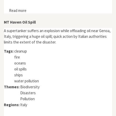
Read more
about "An Impure Nature: Memory and the Neo-
Materialist Flip at America’s Biggest Toxic Superfund
Site"
MT Haven Oil Spill
A supertanker suffers an explosion while offloading oil near Genoa,
Italy, triggering a huge oil spill; quick action by Italian authorities
limits the extent of the disaster.
Tags:
cleanup
fire
oceans
oil spills
ships
water pollution
Themes:
Biodiversity
Disasters
Pollution
Regions:
Italy