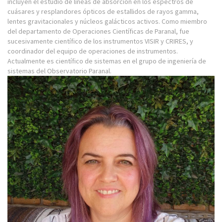
incluyen el estudio de líneas de absorción en los espectros de
cuásares y resplandores ópticos de estallidos de rayos gamma,
lentes gravitacionales y núcleos galácticos activos. Como miembro
del departamento de Operaciones Científicas de Paranal, fue
sucesivamente científico de los instrumentos VISIR y CRIRES, y
coordinador del equipo de operaciones de instrumentos.
Actualmente es científico de sistemas en el grupo de ingeniería de
sistemas del Observatorio Paranal.