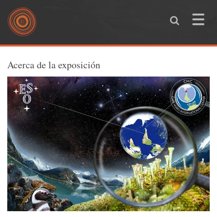
Skip to main content
Toggle
naviga
You are here
Acerca de la exposición