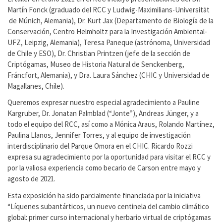
Martín Fonck (graduado del RCC y Ludwig-Maximilians-Universität
de Múnich, Alemania), Dr. Kurt Jax (Departamento de Biología de la
Conservación, Centro Helmholtz para la Investigación Ambiental-
UFZ, Leipzig, Alemania), Teresa Paneque (astrónoma, Universidad
de Chile y ESO), Dr. Christian Printzen (jefe de la sección de
Criptógamas, Museo de Historia Natural de Senckenberg,
Fráncfort, Alemania), y Dra. Laura Sánchez (CHIC y Universidad de
Magallanes, Chile).
Queremos expresar nuestro especial agradecimiento a Pauline
Kargruber, Dr. Jonatan Palmblad (“Jonte”), Andreas Jünger, y a
todo el equipo del RCC, así como a Mónica Araus, Rolando Martínez,
Paulina Llanos, Jennifer Torres, y al equipo de investigación
interdisciplinario del Parque Omora en el CHIC. Ricardo Rozzi
expresa su agradecimiento por la oportunidad para visitar el RCC y
por la valiosa experiencia como becario de Carson entre mayo y
agosto de 2021.
Esta exposición ha sido parcialmente financiada por la iniciativa
“Líquenes subantárticos, un nuevo centinela del cambio climático
global: primer curso internacional y herbario virtual de criptógamas