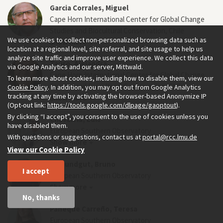
Garcia Corrales, Miguel
Cape Horn International Center for Global Change
Studies and Biocultural Conservation, Chile
We use cookies to collect non-personalized browsing data such as
Show more
location at a regional level, site referral, and site usage to help us
analyze site traffic and improve user experience. We collect this data
Tauro, Alejandra
via Google Analytics and our server, Mittwald.
Cape Horn International Center for Global Change
To learn more about cookies, including how to disable them, view our
Studies and Biocultural Conservation, Chile
Cookie Policy
. In addition, you may opt out from Google Analytics
tracking at any time by activating the browser-based Anonymize IP
Show more
(Opt-out link:
https://tools.google.com/dlpage/gaoptout
).
By clicking “I accept”, you consent to the use of cookies unless you
Chavarría, Luis
have disabled them.
European Southern Observatory
With questions or suggestions, contact us at
portal@rcc.lmu.de
Show more
View our Cookie Policy
Leibundgut, Bruno
I accept
European Southern Observatory
Show more
No, thanks
Paneque Carreño, Teresa
European Southern Observatory