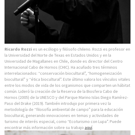
Ricardo Rozzi
es un ecólogo y filósofo chileno. Rozzi es profesor en
la Universidad del Norte de Texas en Estados Unidos y en la
Universidad de Magallanes en Chile, donde es director del Centro
Internacional Cabo de Hornos (CHIC). Ha acuñado tres términos
interrelacionados: “conservación biocultural”, “homogeneización
biocultural” y “ética biocultural”. Este último valora los vínculos vitales
entre los modos de vida de los organismos que comparten un hábitat
común. Lideró la creación de la Reserva de la Biosfera Cabo de
Hornos (2005) de la UNESCO y del Parque Marino Islas Diego Ramírez-
Paso del Drake (2019). También introdujo por primera vez la
metodología de “filosofía ambiental de campo” para la educación
biocultural, generando innovaciones en temas y actividades de
turismo de interés especial, como “Ecoturismo con Lupa”. Puede
encontrar más información sobre su trabajo
aquí
.