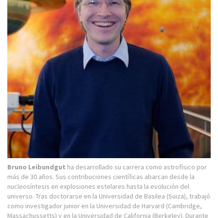
Bruno Leibundgut
ha desarrollado su carrera como astrofísico por
más de 30 años. Sus contribuciones científicas abarcan desde la
nucleosíntesis en explosiones estelares hasta la evolución del
universo. Tras doctorarse en la Universidad de Basilea (Suiza), trabajó
como investigador junior en la Universidad de Harvard (Cambridge,
Massachussetts) y en la Universidad de California (Berkeley). Durante