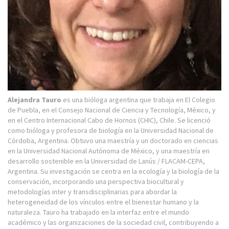
Alejandra Tauro
es una bióloga argentina que trabaja en El Colegio
de Puebla, en el Consejo Nacional de Ciencia y Tecnología, México, y
en el Centro Internacional Cabo de Hornos (CHIC), Chile. Se licenció
como bióloga y profesora de biología en la Universidad Nacional de
Córdoba, Argentina. Obtuvo una maestría y un doctorado en ciencias
en la Universidad Nacional Autónoma de México, y una maestría en
desarrollo sostenible en la Universidad de Lanús / FLACAM-CEPA,
Argentina. Su investigación se centra en la ecología y la biología de la
conservación, incorporando una perspectiva biocultural y
metodologías inter y transdisciplinarias para abordar la
heterogeneidad de los vínculos entre el bienestar humano y la
naturaleza. Tauro ha trabajado en la interfaz entre el mundo
académico y las organizaciones de la sociedad civil, contribuyendo a