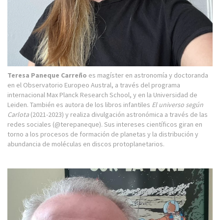
Teresa Paneque Carreño
es magíster en astronomía y doctoranda
en el Observatorio Europeo Austral, a través del programa
internacional Max Planck Research School, y en la Universidad de
Leiden. También es autora de los libros infantiles
El universo según
Carlota
(2021-2023) y realiza divulgación astronómica a través de las
redes sociales (@terepaneque). Sus intereses científicos giran en
torno a los procesos de formación de planetas y la distribución y
abundancia de moléculas en discos protoplanetarios.